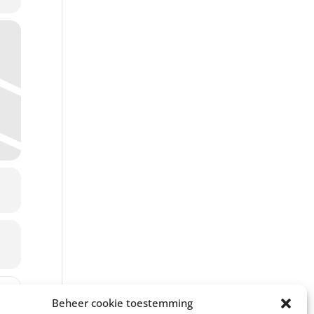
rfeest [tt7rQuybY]
Beheer cookie toestemming