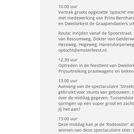
10.00 uur
Vertrek groots opgezette ‘optocht’ m
met medewerking van Prins Bernhard
en Dweilorkest de Graapendaelers ui
Route: Inrijden vanaf de Spoorstraat
van Rossumweg, Dokter van Gelderweg
Hezeweg, Hogeweg, Hanendorperweg, S
optocht@emsterfeest.nl.
12.30 uur
Optreden in de feesttent van Dweilo
Prijsuitreiking praalwagens en beken
13.00 uur
Aanvang van de spectaculaire ‘Street
gebruikt voor stunts van gebouwen, z
over de middag gegeven. Tussendoor 
springen op een super groot en zacht
jij het aan?
13:00 uur
Deze middag kan je de ‘Rodeostier’ a
winnen van deze spectaculaire stier. B