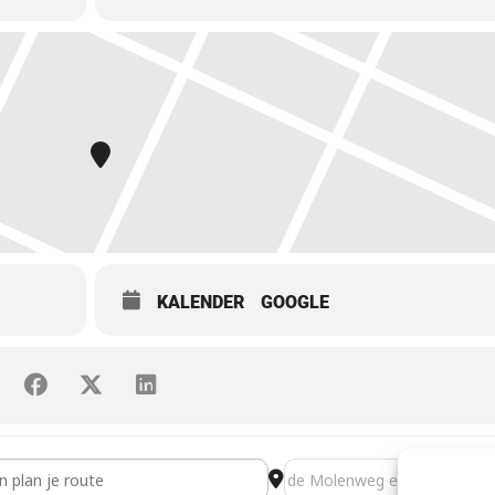
KALENDER
GOOGLE
erfeest [R8ZmiZepC]
Destination Address - Emste