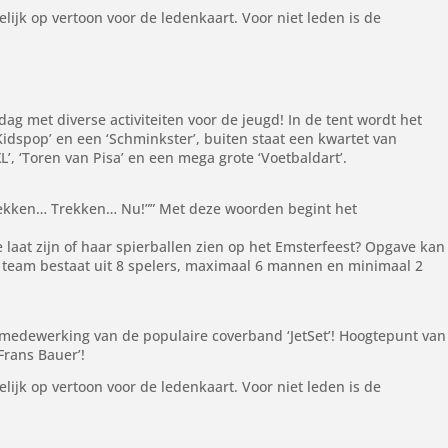
elijk op vertoon voor de ledenkaart. Voor niet leden is de
g met diverse activiteiten voor de jeugd! In de tent wordt het
Kidspop’ en een ‘Schminkster’, buiten staat een kwartet van
a XL’, ‘Toren van Pisa’ en een mega grote ‘Voetbaldart’.
trekken… Trekken… Nu!”” Met deze woorden begint het
e laat zijn of haar spierballen zien op het Emsterfeest? Opgave kan
 team bestaat uit 8 spelers, maximaal 6 mannen en minimaal 2
 medewerking van de populaire coverband ‘JetSet’! Hoogtepunt van
Frans Bauer’!
elijk op vertoon voor de ledenkaart. Voor niet leden is de