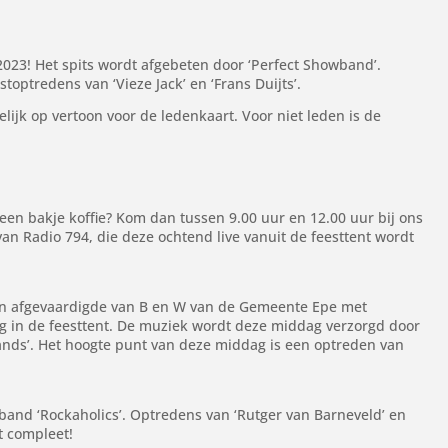
023! Het spits wordt afgebeten door ‘Perfect Showband’.
optredens van ‘Vieze Jack’ en ‘Frans Duijts’.
elijk op vertoon voor de ledenkaart. Voor niet leden is de
een bakje koffie? Kom dan tussen 9.00 uur en 12.00 uur bij ons
van Radio 794, die deze ochtend live vanuit de feesttent wordt
en afgevaardigde van B en W van de Gemeente Epe met
g in de feesttent. De muziek wordt deze middag verzorgd door
ands’. Het hoogte punt van deze middag is een optreden van
band ‘Rockaholics’. Optredens van ‘Rutger van Barneveld’ en
t compleet!