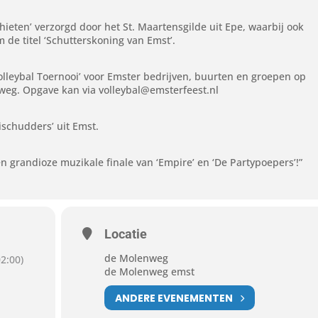
hieten’ verzorgd door het St. Maartensgilde uit Epe, waarbij ook
 de titel ‘Schutterskoning van Emst’.
olleybal Toernooi’ voor Emster bedrijven, buurten en groepen op
eg. Opgave kan via volleybal@emsterfeest.nl
ischudders’ uit Emst.
n grandioze muzikale finale van ‘Empire’ en ‘De Partypoepers’!”
Locatie
de Molenweg
2:00)
de Molenweg emst
ANDERE EVENEMENTEN