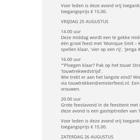
Voor leden is deze avond vrij toegank
toegangsprijs € 15,00.
VRIJDAG 25 AUGUSTUS
14.00 uur
Deze middag wordt een te gekke midda
één groot feest met ‘Monique Smit – 
spellen klaar, ‘vier op een rij’, ‘Jeng
16.00 uur
“”Ploegen klaar? Pak op het touw! S
’touwtrekwedstrijd’.
Wie trekt er aan het langste eind? Wi
via touwtrekken@emsterfeest.nl. Een
vrouwen.
20.00 uur
Grote feestavond in de feesttent met
deze avond is een gastoptreden van ‘
Voor leden is deze avond vrij toegank
toegangsprijs € 15,00.
ZATERDAG 26 AUGUSTUS