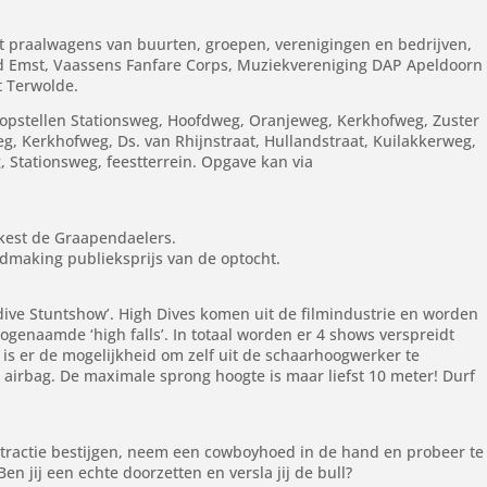
et praalwagens van buurten, groepen, verenigingen en bedrijven,
 Emst, Vaassens Fanfare Corps, Muziekvereniging DAP Apeldoorn
t Terwolde.
, opstellen Stationsweg, Hoofdweg, Oranjeweg, Kerkhofweg, Zuster
, Kerkhofweg, Ds. van Rhijnstraat, Hullandstraat, Kuilakkerweg,
tationsweg, feestterrein. Opgave kan via
rkest de Graapendaelers.
dmaking publieksprijs van de optocht.
dive Stuntshow’. High Dives komen uit de filmindustrie en worden
ogenaamde ‘high falls’. In totaal worden er 4 shows verspreidt
is er de mogelijkheid om zelf uit de schaarhoogwerker te
 airbag. De maximale sprong hoogte is maar liefst 10 meter! Durf
ttractie bestijgen, neem een cowboyhoed in de hand en probeer te
en jij een echte doorzetten en versla jij de bull?