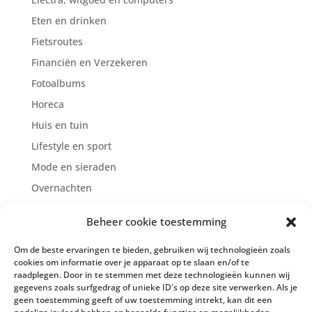
Eten en drinken
Fietsroutes
Financiën en Verzekeren
Fotoalbums
Horeca
Huis en tuin
Lifestyle en sport
Mode en sieraden
Overnachten
Reclame/Marketing/Internet
Beheer cookie toestemming
Supermarkten
Om de beste ervaringen te bieden, gebruiken wij technologieën zoals
Zien en doen
cookies om informatie over je apparaat op te slaan en/of te
Zorg en welzijn
raadplegen. Door in te stemmen met deze technologieën kunnen wij
gegevens zoals surfgedrag of unieke ID's op deze site verwerken. Als je
geen toestemming geeft of uw toestemming intrekt, kan dit een