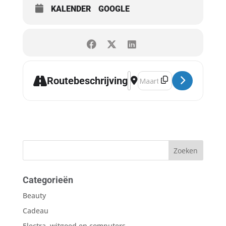
KALENDER
GOOGLE
Address - Middeleeuws Fest
Destination Address - Mi
Routebeschrijving
Categorieën
Beauty
Cadeau
Electra, witgoed en computers