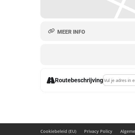
MEER INFO
Address - CPE 
Routebeschrijving
Cookiebeleid (EU)
Privacy Policy
Algeme