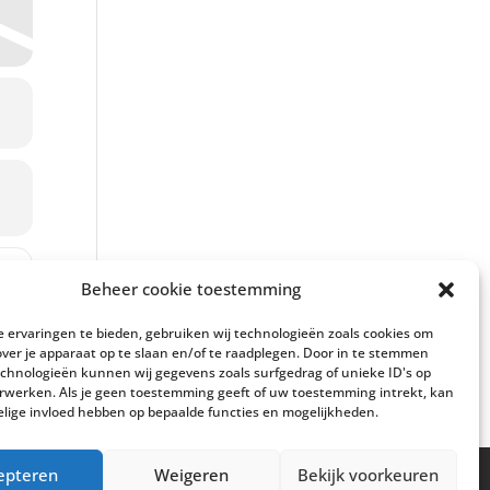
resenteert: Elisabeth Hetherington en ADAM Quartet [rjDJgt4fE]
Beheer cookie toestemming
 ervaringen te bieden, gebruiken wij technologieën zoals cookies om
over je apparaat op te slaan en/of te raadplegen. Door in te stemmen
chnologieën kunnen wij gegevens zoals surfgedrag of unieke ID's op
erwerken. Als je geen toestemming geeft of uw toestemming intrekt, kan
elige invloed hebben op bepaalde functies en mogelijkheden.
epteren
Weigeren
Bekijk voorkeuren