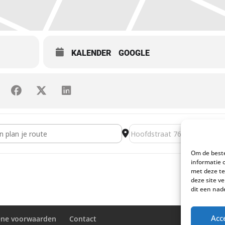
KALENDER
GOOGLE
presenteert: Elisabeth Hetherington en ADAM Quartet [V2e1tnZ2M]
Destination Address - CPE p
Om de beste
informatie 
met deze te
deze site v
dit een nad
Acc
ne voorwaarden
Contact