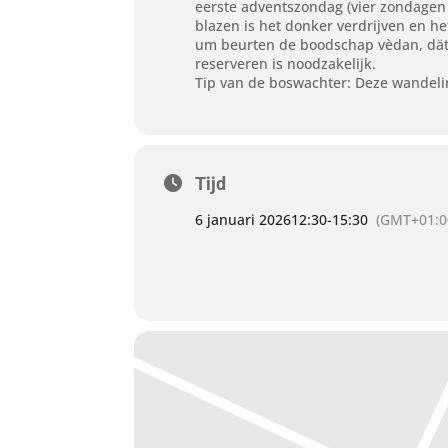
eerste adventszondag (vier zondagen v
blazen is het donker verdrijven en h
um beurten de boodschap vèdan, dät ‘
reserveren is noodzakelijk.
Tip van de boswachter: Deze wandelin
Tijd
6 januari 2026
12:30
-
15:30
(GMT+01:0