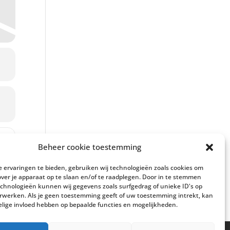
 Koningenwandeling op De Dellen [1F5Wo5caP]
Beheer cookie toestemming
 ervaringen te bieden, gebruiken wij technologieën zoals cookies om
over je apparaat op te slaan en/of te raadplegen. Door in te stemmen
chnologieën kunnen wij gegevens zoals surfgedrag of unieke ID's op
erwerken. Als je geen toestemming geeft of uw toestemming intrekt, kan
elige invloed hebben op bepaalde functies en mogelijkheden.