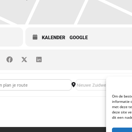
KALENDER
GOOGLE
 Koningenwandeling op De Dellen [DQn0VXk6r]
Destination Address - Drie
Om de beste
informatie 
met deze te
deze site v
dit een nad