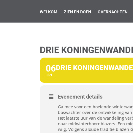
WELKOM
ZIEN EN DOEN
OVERNACHTEN
DRIE KONINGENWANDE
06
DRIE KONINGENWANDEL
JAN
Evenement details
Ga mee voor een boeiende winterwand
boswachter over de ontwikkeling van
Het laatste uur van de wandeling ver
naar midwinterhoornblazers. Een mid
wilg. Volgens aloude traditie blazen