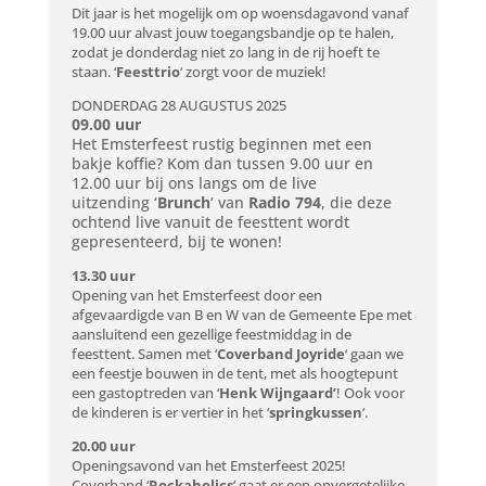
Dit jaar is het mogelijk om op woensdagavond vanaf
19.00 uur alvast jouw toegangsbandje op te halen,
zodat je donderdag niet zo lang in de rij hoeft te
staan. ‘
Feesttrio
‘ zorgt voor de muziek!
DONDERDAG 28 AUGUSTUS 2025
09.00 uur
Het Emsterfeest rustig beginnen met een
bakje koffie? Kom dan tussen 9.00 uur en
12.00 uur bij ons langs om de live
uitzending ‘
Brunch
‘ van
Radio 794
, die deze
ochtend live vanuit de feesttent wordt
gepresenteerd, bij te wonen!
13.30 uur
Opening van het Emsterfeest door een
afgevaardigde van B en W van de Gemeente Epe met
aansluitend een gezellige feestmiddag in de
feesttent. Samen met ‘
Coverband Joyride
‘ gaan we
een feestje bouwen in de tent, met als hoogtepunt
een gastoptreden van ‘
Henk Wijngaard’
! Ook voor
de kinderen is er vertier in het ‘
springkussen
‘.
20.00 uur
Openingsavond van het Emsterfeest 2025!
Coverband ‘
Rockaholics
‘ gaat er een onvergetelijke