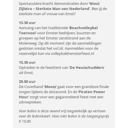
Spectaculaire kracht demonstraties door ‘
Wout
Zijlstra – Sterkste Man van Nederland’
. Ben jij de
sterkste man of vrouw van Emst?
13.30 uur
Aanvang van het traditionele ‘
Beachvolleybal
Toernooi
‘ voor Emster bedrijven, buurten en
groepen op het Emster zandstrand aan de
Molenweg. Op dit moment zijn de aanmeldingen
gesloten omdat het vol zit. Aanmelden voor de
reservelijst kan via
volleybal@emsterfeest.nl
15.30 uur
Optreden in de feesttent van ‘
De Heuischudders
‘
uit Emst.
20.00 uur
De Coverband ‘
Moozz
‘ gaat voor een grandioze finale
zorgen tijdens de slotavond. En de ‘
Piraten Power
Hour
‘ zorgt voor een gegarandeerd feest met een
uitroepteken.
Voor leden is deze avond vrij toegankelijk op vertoon
voor de ledenkaart. Voor niet leden is de toegangsprijs
€ 15,00.