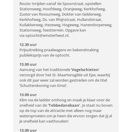
Route: Inrijden vanaf de Spoorstraat, opstellen
Stationsweg, Hoofdweg, Oranjeweg, Kerkhofweg,
Zuster van Rossumweg, Dokter van Gelderweg,
Kerkhofweg, Ds. van Rhijnstraat, Hullandstraat,
Kuilakkerweg, Hezeweg, Hogeweg, Hanendorperweg,
Stationsweg, feestterrein. Opgave kan
via
optocht@emsterfeest.nl
.
12.30 uur
Prijsuitreiking praalwagens en bekendmaking
publieksprijs van de optocht.
13.00 uur
Aanvang van het traditionele ‘
Vogelschieten
‘
verzorgd door het St. Maartensgilde uit Epe, waarbij
ook dit jaar weer zal worden gestreden om de titel
‘Schutterskoning van Emst’.
13.00 uur
Klim via de ladder omhoog en maak je klaar voor de
snelheid van de
‘Tobbedansbaan’
. Je staat nu boven
op de top van de attractie met alleen nog maar
watersproeiers om je heen die ervoor zorgen dat jij al
je snelheid kan vasthouden!
13.00 uur