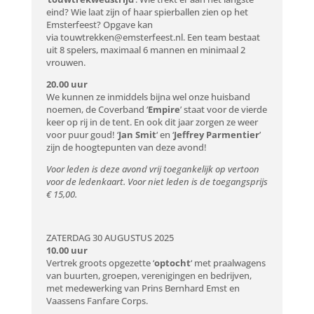
eind? Wie laat zijn of haar spierballen zien op het
Emsterfeest? Opgave kan
via
touwtrekken@emsterfeest.nl
. Een team bestaat
uit 8 spelers, maximaal 6 mannen en minimaal 2
vrouwen.
20.00 uur
We kunnen ze inmiddels bijna wel onze huisband
noemen, de Coverband ‘
Empire
’ staat voor de vierde
keer op rij in de tent. En ook dit jaar zorgen ze weer
voor puur goud! ‘
Jan Smit
‘ en ‘
Jeffrey Parmentier
’
zijn de hoogtepunten van deze avond!
Voor leden is deze avond vrij toegankelijk op vertoon
voor de ledenkaart. Voor niet leden is de toegangsprijs
€ 15,00.
ZATERDAG 30 AUGUSTUS 2025
10.00 uur
Vertrek groots opgezette ‘
optocht
‘ met praalwagens
van buurten, groepen, verenigingen en bedrijven,
met medewerking van Prins Bernhard Emst en
Vaassens Fanfare Corps.