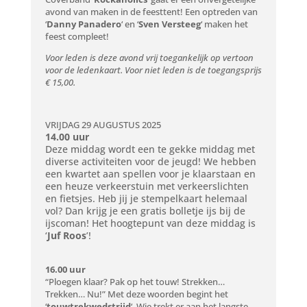
avond van maken in de feesttent! Een optreden van
‘
Danny Panadero
‘ en ‘
Sven Versteeg
‘ maken het
feest compleet!
Voor leden is deze avond vrij toegankelijk op vertoon
voor de ledenkaart. Voor niet leden is de toegangsprijs
€ 15,00.
VRIJDAG 29 AUGUSTUS 2025
14.00 uur
Deze middag wordt een te gekke middag met
diverse activiteiten voor de jeugd! We hebben
een kwartet aan spellen voor je klaarstaan en
een heuze verkeerstuin met verkeerslichten
en fietsjes. Heb jij je stempelkaart helemaal
vol? Dan krijg je een gratis bolletje ijs bij de
ijscoman! Het hoogtepunt van deze middag is
‘
Juf Roos
’!
16.00 uur
“Ploegen klaar? Pak op het touw! Strekken…
Trekken… Nu!” Met deze woorden begint het
‘
touwtrekwedstrijd
‘. Wie trekt er aan het langste