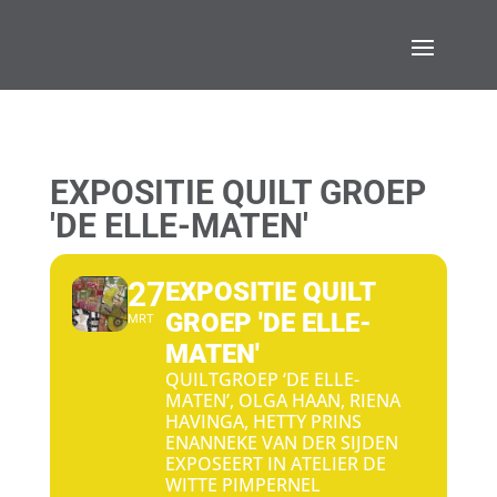
EXPOSITIE QUILT GROEP
'DE ELLE-MATEN'
27
EXPOSITIE QUILT
GROEP 'DE ELLE-
MRT
MATEN'
QUILTGROEP ‘DE ELLE-
MATEN’, OLGA HAAN, RIENA
HAVINGA, HETTY PRINS
ENANNEKE VAN DER SIJDEN
EXPOSEERT IN ATELIER DE
WITTE PIMPERNEL