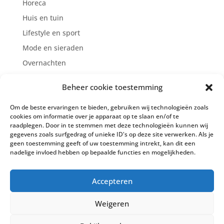
Horeca
Huis en tuin
Lifestyle en sport
Mode en sieraden
Overnachten
Reclame/Marketing/Internet
Beheer cookie toestemming
Supermarkten
Om de beste ervaringen te bieden, gebruiken wij technologieën zoals
Zien en doen
cookies om informatie over je apparaat op te slaan en/of te
Zorg en welzijn
raadplegen. Door in te stemmen met deze technologieën kunnen wij
gegevens zoals surfgedrag of unieke ID's op deze site verwerken. Als je
geen toestemming geeft of uw toestemming intrekt, kan dit een
nadelige invloed hebben op bepaalde functies en mogelijkheden.
Cookiebeleid (EU)
Privacy Policy
Accepteren
Algemene voorwaarden
Contact
Weigeren