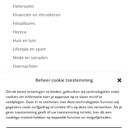
Fietsroutes
Financiën en Verzekeren
Fotoalbums
Horeca
Huis en tuin
Lifestyle en sport
Mode en sieraden
Overnachten
Reclame/Marketing/Internet
Beheer cookie toestemming
Supermarkten
Om de beste ervaringen te bieden, gebruiken wij technologieën zoals
Zien en doen
cookies om informatie over je apparaat op te slaan en/of te
Zorg en welzijn
raadplegen. Door in te stemmen met deze technologieën kunnen wij
gegevens zoals surfgedrag of unieke ID's op deze site verwerken. Als je
geen toestemming geeft of uw toestemming intrekt, kan dit een
nadelige invloed hebben op bepaalde functies en mogelijkheden.
Cookiebeleid (EU)
Privacy Policy