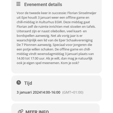
Evenement details
Voor de tweede keer in successie: Florian Sinselmeijer
uit Epe houdt 3 januari weer een offline game en
chill-middag in Kulturhus EGW. Deze middag gaat
Florian zelf de ruimte inrichten met stoelen en tafels.
Uiteraard zijn er naast oliebollen, veel kaart- en
bordspellen aanwezig. Net als vorig jaar is er
waarschijnlijk een lid van de Eper Schaakvereniging
De 7 Pionnen aanwezig. Speciaal voor jongeren die
een potje willen schaken. De offline game en chill-
middag vindt woensdagmiddag 3 januari plaats van
14.00 tot 17.00 uur. Als je wilt, dan mag je natuurlijk
ook je eigen spel meenemen. Kom je ook?
Tijd
3 januari 2024
14:00
-
16:00
(GMT+01:00)
MEER INFO