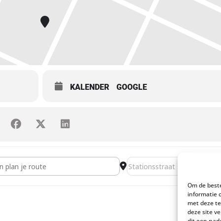
KALENDER
GOOGLE
g over ‘Epe, afgebeeld en beschreven in de achttiende eeuw’ [BO
Destination Address - Lezin
Om de beste
informatie 
met deze te
deze site v
dit een nad