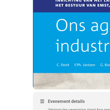
Evenement details
“Historische vereniging Ampt Epe gee