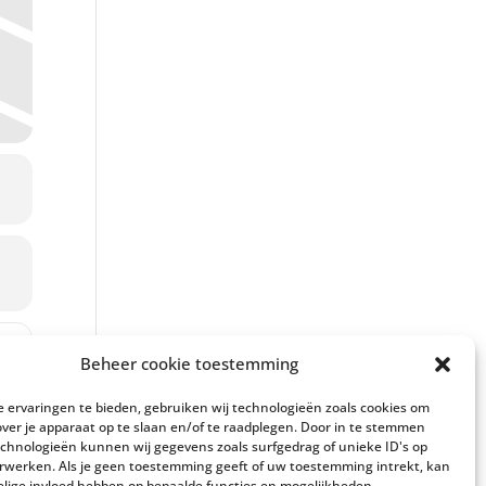
YQPRdgx]
g over ‘Epe, afgebeeld en beschreven in de achttiende eeuw’ [9XkM
Beheer cookie toestemming
 ervaringen te bieden, gebruiken wij technologieën zoals cookies om
over je apparaat op te slaan en/of te raadplegen. Door in te stemmen
chnologieën kunnen wij gegevens zoals surfgedrag of unieke ID's op
erwerken. Als je geen toestemming geeft of uw toestemming intrekt, kan
elige invloed hebben op bepaalde functies en mogelijkheden.