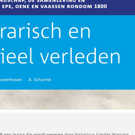
ft een lezing die wordt gegeven door historicus Sander Wassing,