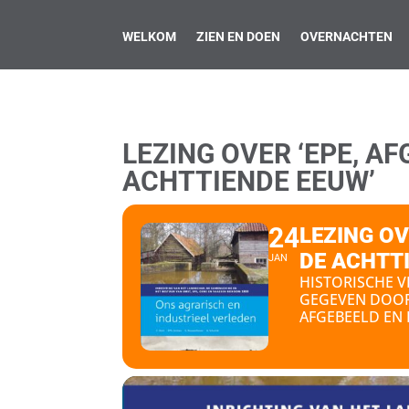
WELKOM
ZIEN EN DOEN
OVERNACHTEN
LEZING OVER ‘EPE, A
ACHTTIENDE EEUW’
24
LEZING OV
DE ACHTT
JAN
HISTORISCHE V
GEGEVEN DOOR 
AFGEBEELD EN 