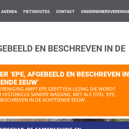
AGENDA
FIETSROUTES
CONTACT
ONDERNEMERSVERENIGI
FGEBEELD EN BESCHREVEN IN DE
ER ‘EPE, AFGEBEELD EN BESCHREVEN I
IENDE EEUW’
ERENIGING AMPT EPE GEEFT EEN LEZING DIE WORDT
HISTORICUS SANDER WASSING, MET ALS TITEL ‘EPE,
BESCHREVEN IN DE ACHTTIENDE EEUW’.