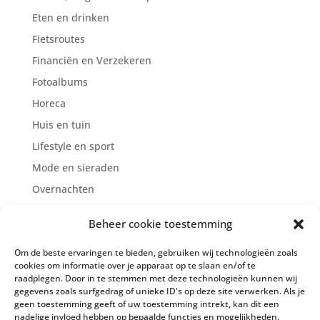
Eten en drinken
Fietsroutes
Financiën en Verzekeren
Fotoalbums
Horeca
Huis en tuin
Lifestyle en sport
Mode en sieraden
Overnachten
Reclame/Marketing/Internet
Beheer cookie toestemming
Supermarkten
Om de beste ervaringen te bieden, gebruiken wij technologieën zoals
Zien en doen
cookies om informatie over je apparaat op te slaan en/of te
Zorg en welzijn
raadplegen. Door in te stemmen met deze technologieën kunnen wij
gegevens zoals surfgedrag of unieke ID's op deze site verwerken. Als je
geen toestemming geeft of uw toestemming intrekt, kan dit een
nadelige invloed hebben op bepaalde functies en mogelijkheden.