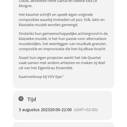
Lukas, altvioliste Irene García en celliste Elsa Le
Moigne.
Het kwartet schrijft en speelt eigen originele
composities waarbij invloeden uit jazz, folk, latin en
klassieke muziek worden gemengd.
Ondanks hun gemeenschappelijke achtergrond in de
klassieke muziek, is het hun passie voor alternatieve
muziekstijlen, het weerleggen van muzikale grenzen,
compositie en improvisatie die hen bij elkaar bracht.
Naast hun eigen projecten werkt het Isle Quartet
vaak samen met andere artiesten en maken zij deel
uit van het EigenGrau Ensemble.
Kaartverkoop bij VVV Epe.”
Tijd
3 augustus 2023
20:00
-
22:00
(GMT+02:00)