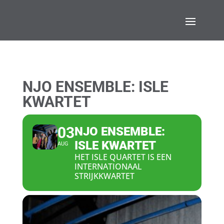
NJO ENSEMBLE: ISLE
KWARTET
03
NJO ENSEMBLE:
ISLE KWARTET
AUG
HET ISLE QUARTET IS EEN
INTERNATIONAAL
STRIJKKWARTET