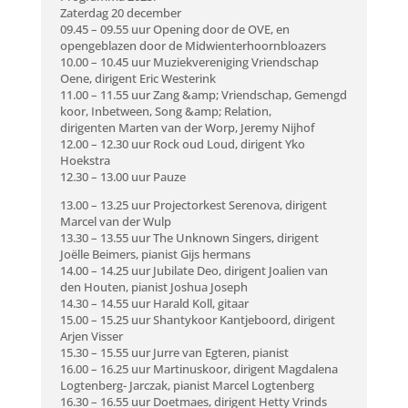
Zaterdag 20 december
09.45 – 09.55 uur Opening door de OVE, en
opengeblazen door de Midwienterhoornbloazers
10.00 – 10.45 uur Muziekvereniging Vriendschap
Oene, dirigent Eric Westerink
11.00 – 11.55 uur Zang &amp; Vriendschap, Gemengd
koor, Inbetween, Song &amp; Relation,
dirigenten Marten van der Worp, Jeremy Nijhof
12.00 – 12.30 uur Rock oud Loud, dirigent Yko
Hoekstra
12.30 – 13.00 uur Pauze
13.00 – 13.25 uur Projectorkest Serenova, dirigent
Marcel van der Wulp
13.30 – 13.55 uur The Unknown Singers, dirigent
Joëlle Beimers, pianist Gijs hermans
14.00 – 14.25 uur Jubilate Deo, dirigent Joalien van
den Houten, pianist Joshua Joseph
14.30 – 14.55 uur Harald Koll, gitaar
15.00 – 15.25 uur Shantykoor Kantjeboord, dirigent
Arjen Visser
15.30 – 15.55 uur Jurre van Egteren, pianist
16.00 – 16.25 uur Martinuskoor, dirigent Magdalena
Logtenberg- Jarczak, pianist Marcel Logtenberg
16.30 – 16.55 uur Doetmaes, dirigent Hetty Vrinds