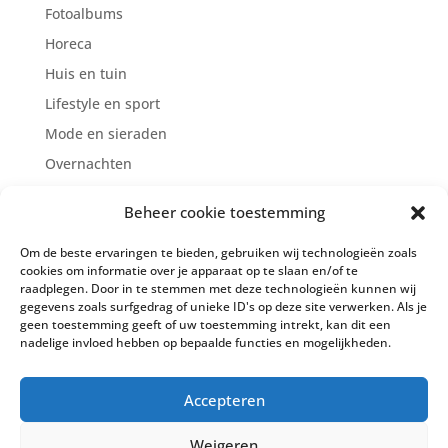
Fotoalbums
Horeca
Huis en tuin
Lifestyle en sport
Mode en sieraden
Overnachten
Reclame/Marketing/Internet
Beheer cookie toestemming
Supermarkten
Om de beste ervaringen te bieden, gebruiken wij technologieën zoals
Zien en doen
cookies om informatie over je apparaat op te slaan en/of te
Zorg en welzijn
raadplegen. Door in te stemmen met deze technologieën kunnen wij
gegevens zoals surfgedrag of unieke ID's op deze site verwerken. Als je
geen toestemming geeft of uw toestemming intrekt, kan dit een
nadelige invloed hebben op bepaalde functies en mogelijkheden.
Cookiebeleid (EU)
Privacy Policy
Accepteren
Algemene voorwaarden
Contact
Weigeren