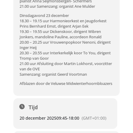
pianist Anna Seijmonsbergen- Schermers
21.00 uur Samenzang: organist Ane Mulder
Dinsdagavond 23 december
18.30 – 19.15 uur Harmonieorkest en Jeugdorkest
Prins Bernhard Emst, dirigent Arjan Eek
19.30 – 19.55 uur Dickenskoor, dirigent Wibren
Jonkers, mandoline Pauline, accordeon Ronald
20.00 – 20.25 uur Vrouwenpopkoor Nenoni, dirigent
Inger Heij
20.30 – 20.55 uur Interkerkelijk koor To You, dirigent
Tromp van Goor
21.00 uur Afsluiting door Martin Lokhorst, voorzitter
van de OVE
Samenzang: organist Geerd Voortman
Afblazen door de Veluwse Midwienterhoornbloazers
Tijd
20 december 2025
09:45
-
18:00
(GMT+01:00)