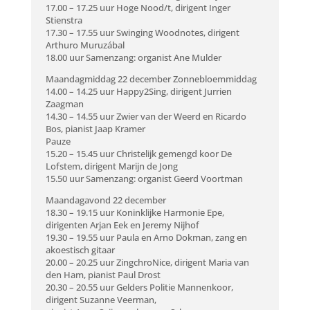
17.00 – 17.25 uur Hoge Nood/t, dirigent Inger
Stienstra
17.30 – 17.55 uur Swinging Woodnotes, dirigent
Arthuro Muruzábal
18.00 uur Samenzang: organist Ane Mulder
Maandagmiddag 22 december Zonnebloemmiddag
14.00 – 14.25 uur Happy2Sing, dirigent Jurrien
Zaagman
14.30 – 14.55 uur Zwier van der Weerd en Ricardo
Bos, pianist Jaap Kramer
Pauze
15.20 – 15.45 uur Christelijk gemengd koor De
Lofstem, dirigent Marijn de Jong
15.50 uur Samenzang: organist Geerd Voortman
Maandagavond 22 december
18.30 – 19.15 uur Koninklijke Harmonie Epe,
dirigenten Arjan Eek en Jeremy Nijhof
19.30 – 19.55 uur Paula en Arno Dokman, zang en
akoestisch gitaar
20.00 – 20.25 uur ZingchroNice, dirigent Maria van
den Ham, pianist Paul Drost
20.30 – 20.55 uur Gelders Politie Mannenkoor,
dirigent Suzanne Veerman,